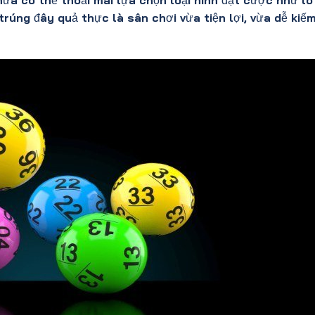
trúng đây quả thực là sân chơi vừa tiện lợi, vừa dễ kiếm