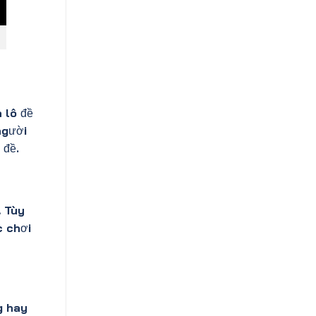
 lô đề
người
 đề.
… Tùy
c chơi
g hay