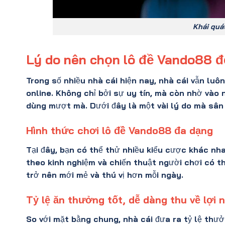
Khái quá
Lý do nên chọn lô đề Vando88 đ
Trong số nhiều nhà cái hiện nay, nhà cái vẫn luôn
online. Không chỉ bởi sự uy tín, mà còn nhờ vào 
dùng mượt mà. Dưới đây là một vài lý do mà sân 
Hình thức chơi lô đề Vando88 đa dạng
Tại đây, bạn có thể thử nhiều kiểu cược khác nhau
theo kinh nghiệm và chiến thuật người chơi có t
trở nên mới mẻ và thú vị hơn mỗi ngày.
Tỷ lệ ăn thưởng tốt, dễ dàng thu về lợi 
So với mặt bằng chung, nhà cái đưa ra tỷ lệ thư