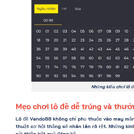
Những kiểu chơi lô 
Mẹo chơi lô đề dễ trúng và thư
Lô đề Vando88 không chỉ phụ thuộc vào may mắn, 
thuật cơ hội thắng sẽ nhân lên rõ rệt. Những ki
cải thiện kết quả đáng kể.