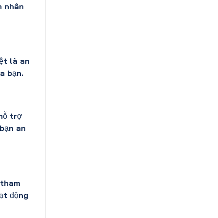
n nhân
ệt là an
a bạn.
hỗ trợ
 bạn an
i tham
ạt động