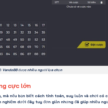
đề Vando88 được nhiều người lựa chọn
ởng cực lớn
mà nếu bạn biết cách tính toán, suy luận và chơi có c
nh nghiệm dưới đây tuy đơn giản nhưng đã giúp nhiều ng